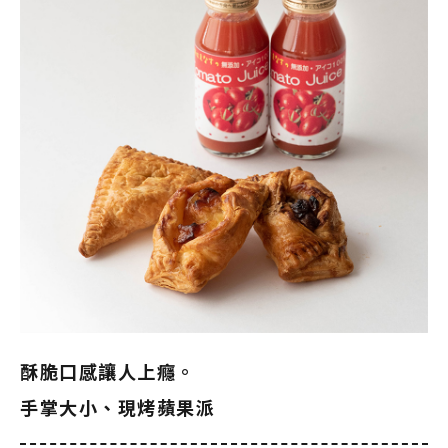
酥脆口感讓人上癮。
手掌大小、現烤蘋果派