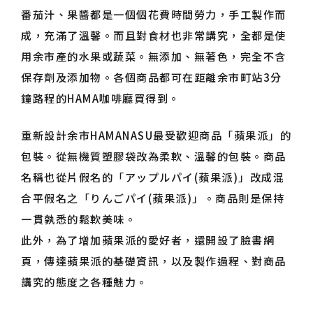
番茄汁、果醬都是一個個花費時間勞力，手工製作而
成，充滿了溫馨。而且對食材也非常講究，全都是使
用余市產的水果或蔬菜。無添加、無著色，完全不含
保存劑及添加物。各個商品都可在距離余市町站3分
鐘路程的HAMA咖啡廳買得到。
重新設計余市HAMANASU最受歡迎商品「蘋果派」的
包裝。從無機質塑膠袋改為柔軟、溫馨的包裝。商品
名稱也從片假名的「アップルパイ(蘋果派)」改成混
合平假名之「りんごパイ(蘋果派)」。商品則是保持
一貫孰悉的鬆軟美味。
此外，為了增加蘋果派的愛好者，還開設了臉書網
頁，傳達蘋果派的基礎資訊，以及製作過程、對商品
講究的態度之各種魅力。