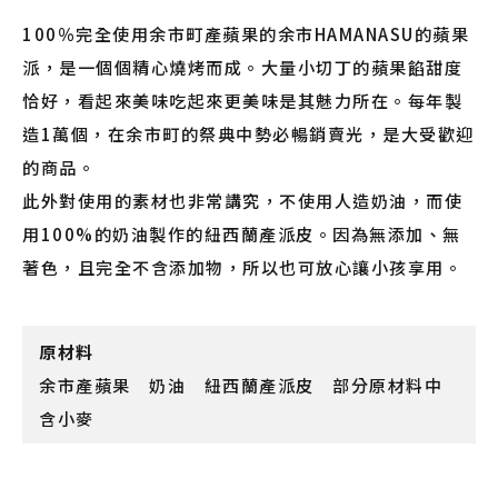
100％完全使用余市町產蘋果的余市HAMANASU的蘋果
派，是一個個精心燒烤而成。大量小切丁的蘋果餡甜度
恰好，看起來美味吃起來更美味是其魅力所在。每年製
造1萬個，在余市町的祭典中勢必暢銷賣光，是大受歡迎
的商品。
此外對使用的素材也非常講究，不使用人造奶油，而使
用100%的奶油製作的紐西蘭產派皮。因為無添加、無
著色，且完全不含添加物，所以也可放心讓小孩享用。
原材料
余市產蘋果 奶油 紐西蘭產派皮 部分原材料中
含小麥